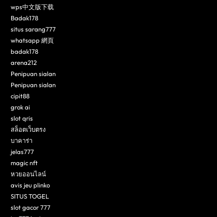
wps中文版下载
Badak178
situs sarang777
whatsapp 網頁
badak178
arena212
Penipuan sialan
Penipuan sialan
cipit88
grok ai
slot qris
สล็อตเว็บตรง
บาคาร่า
jelas777
magic nft
หวยออนไลน์
avis jeu plinko
SITUS TOGEL
slot gacor 777