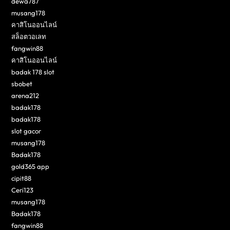
dewa787
musang178
คาสิโนออนไลน์
สล็อตวอเลท
fangwin88
คาสิโนออนไลน์
badak 178 slot
sbobet
arena212
badak178
badak178
slot gacor
musang178
Badak178
gold365 app
cipit88
Ceri123
musang178
Badak178
fangwin88