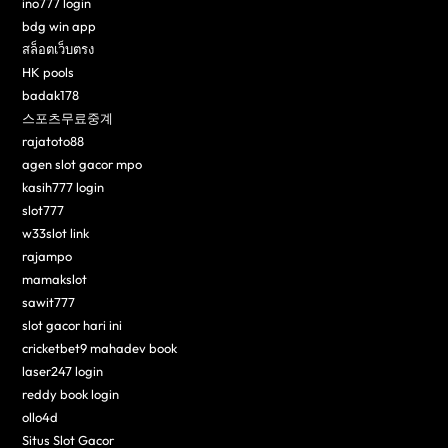
ino777 login
bdg win app
สล็อตเว็บตรง
HK pools
badak178
스포츠무료중계
rajatoto88
agen slot gacor mpo
kasih777 login
slot777
w33slot link
rajampo
mamakslot
sawit777
slot gacor hari ini
cricketbet9 mahadev book
laser247 login
reddy book login
ollo4d
Situs Slot Gacor