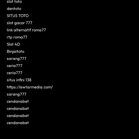
slot toto
dentoto
SITUS TOTO
slot gacor 777
link alternatif roma77
rtp roma77
Slot 4D
Binjaitoto
sarang777
ceria777
ceria777
situs infini 138
https://awtarmedia.com/
sarang777
cendanabet
cendanabet
cendanabet
cendanabet