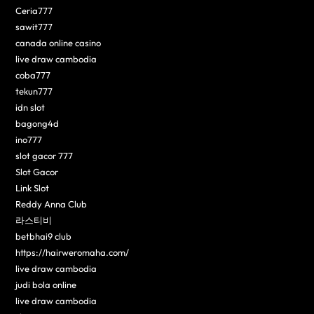
Ceria777
sawit777
canada online casino
live draw cambodia
coba777
tekun777
idn slot
bagong4d
ino777
slot gacor 777
Slot Gacor
Link Slot
Reddy Anna Club
라스티비
betbhai9 club
https://hairweromaha.com/
live draw cambodia
judi bola online
live draw cambodia