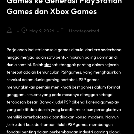
Games ke Generasi PlayStation
Games dan Xbox Games
May 9, 2026
Uncategorized
Perjalanan industri console games dimulai dari era sederhana
hingga menjadi salah satu bentuk hiburan paling dominan di
dunia saat ini. Salah
slot
satu tonggak penting dalam sejarah
tersebut adalah kemunculan PSP games, yang menghadirkan
revolusi dalam dunia gaming portabel. PSP games
memungkinkan pemain menikmati best games dalam format
genggam, sesuatu yang pada masanya dianggap sebagai
terobosan besar. Banyak judul PSP dikenal karena gameplay
yang adiktif dan desain yang kreatif, meskipun perangkatnya
memiliki keterbatasan dibandingkan konsol modern. Namun
justru dari kesederhanaan itulah PSP games membangun
fondasi penting dalam perkembangan industri gaming global.