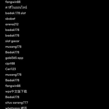
fangwin88
คาสิโนออนไลน์
badak 178 slot
sbobet
arena212
badak178
badak178
slot gacor
musang178
Badak178
gold365 app
cipit88
Ceri123
musang178
Badak178
fangwin88
wps中文版下载
Badak178
situs sarang777
whatsapp 網頁