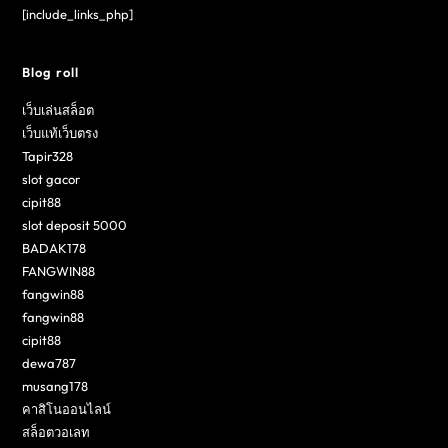
[include_links_php]
Blog roll
เว็บเล่นสล็อต
เว็บแท้เว็บตรง
Tapir328
slot gacor
cipit88
slot deposit 5000
BADAK178
FANGWIN88
fangwin88
fangwin88
cipit88
dewa787
musang178
คาสิโนออนไลน์
สล็อตวอเลท