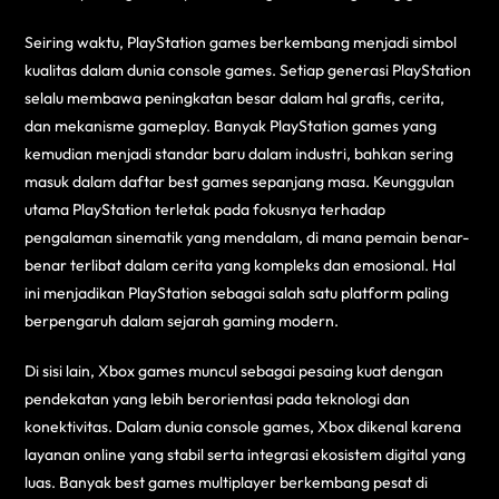
Seiring waktu, PlayStation games berkembang menjadi simbol
kualitas dalam dunia console games. Setiap generasi PlayStation
selalu membawa peningkatan besar dalam hal grafis, cerita,
dan mekanisme gameplay. Banyak PlayStation games yang
kemudian menjadi standar baru dalam industri, bahkan sering
masuk dalam daftar best games sepanjang masa. Keunggulan
utama PlayStation terletak pada fokusnya terhadap
pengalaman sinematik yang mendalam, di mana pemain benar-
benar terlibat dalam cerita yang kompleks dan emosional. Hal
ini menjadikan PlayStation sebagai salah satu platform paling
berpengaruh dalam sejarah gaming modern.
Di sisi lain, Xbox games muncul sebagai pesaing kuat dengan
pendekatan yang lebih berorientasi pada teknologi dan
konektivitas. Dalam dunia console games, Xbox dikenal karena
layanan online yang stabil serta integrasi ekosistem digital yang
luas. Banyak best games multiplayer berkembang pesat di