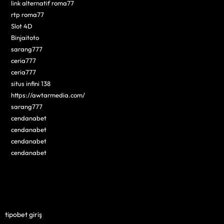
link alternatif roma77
rtp roma77
Slot 4D
Binjaitoto
sarang777
ceria777
ceria777
situs infini 138
https://awtarmedia.com/
sarang777
cendanabet
cendanabet
cendanabet
cendanabet
tipobet giriş