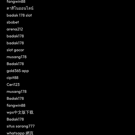
fangwin88
คาสิโนออนไลน์
badak 178 slot
sbobet
arena212
badak178
badak178
slot gacor
musang178
Badak178
gold365 app
cipit88
Ceri123
musang178
Badak178
fangwin88
wps中文版下载
Badak178
situs sarang777
whatsapp 網頁