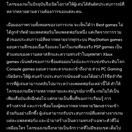
โลกของเกมในปัจจุบันจึงเปิดโอกาสให้ผู้เล่นได้สัมผัสประสบการณ์ที่
หลากหลายตามความต้องการของแต่ละคน
เมื่อมองภาพรวมทั้งหมดของวงการเกม จะเห็นได้ว่า Best games ไม่
ได้ถูกจำกัดด้วยแพลตฟอร์มใดแพลตฟอร์มหนึ่ง แต่เกิดจากการรวม
ตัวของประสบการณ์ที่หลากหลายจากทุกระบบ PlayStation games
มอบความลึกของเนื้อเรื่องและโลกในเกมที่สมจริง PSP games เป็น
ตัวแทนของความคลาสสิกและความทรงจำในยุคพกพา Xbox
games เน้นพลังของการเชื่อมต่อออนไลน์และการแข่งขันระดับโลก
Console games มอบความสะดวกและเข้าถึงง่าย ส่วน PC Gaming
เปิดอิสระให้ผู้เล่นสร้างประสบการณ์ของตัวเองได้อย่างไร้ขีดจำกัด
การที่ผู้เล่นสามารถสลับไปมาระหว่างแพลตฟอร์มเหล่านี้ได้ ทำให้
โลกของเกมมีความหลากหลายและสมบูรณ์มากขึ้น เกมไม่ได้เป็น
เพียงสื่อบันเทิงอีกต่อไป แต่กลายเป็นพื้นที่ของการเรียนรู้ การ
สร้างสรรค์ และการเชื่อมโยงผู้คนจากหลากหลายวัฒนธรรมเข้า
ด้วยกันอย่างลึกซึ้ง ผู้เล่นสามารถรับประสบการณ์ที่แตกต่างจากเกม
แต่ละแพลตฟอร์ม และนำมาสร้างเป็นความทรงจำเฉพาะตัวที่ไม่
เหมือนใคร โลกของเกมจึงกลายเป็นจักรวาลที่ไม่มีขอบเขต เต็มไป