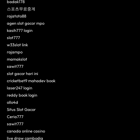
badak178
스포츠무료중계
rajatoto88
agen slot gacor mpo
kasih777 login
slot777
w33slot link
rajampo
mamakslot
sawit777
slot gacor hari ini
cricketbet9 mahadev book
laser247 login
reddy book login
ollo4d
Situs Slot Gacor
Ceria777
sawit777
canada online casino
live draw cambodia