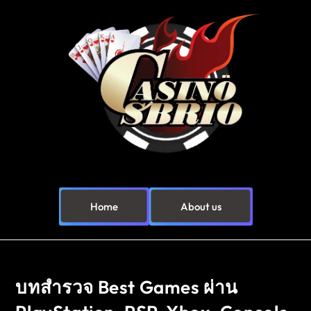
Home
About us
บทสำรวจ Best Games ผ่าน